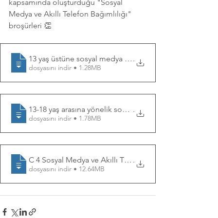
kapsamında oluşturduğu "Sosyal 
Medya ve Akıllı Telefon Bağımlılığı" 
broşürleri 👏
13 yaş üstüne sosyal medya akıllı telefo
.
dosyasını indir • 1.28MB
13-18 yaş arasına yönelik sosyal medya a
.
dosyasını indir • 1.78MB
C 4 Sosyal Medya ve Akıllı Telefon Bağım
.
dosyasını indir • 12.64MB