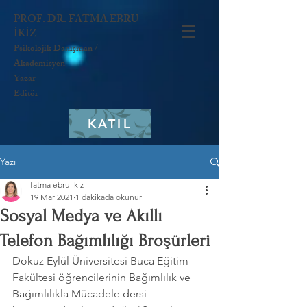
PROF. DR. FATMA EBRU
İKİZ
Psikolojik Danışman /
Akademisyen
Yazar
Editör
KATIL
Yazı
fatma ebru Ikiz
19 Mar 2021
1 dakikada okunur
Sosyal Medya ve Akıllı
Telefon Bağımlılığı Broşürleri
Dokuz Eylül Üniversitesi Buca Eğitim 
Fakültesi öğrencilerinin Bağımlılık ve 
Bağımlılıkla Mücadele dersi 