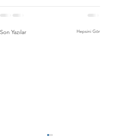
Hepsini Gör
Son Yazılar
İnternet Bağımlılığı
Kumar Bağımlılığı 