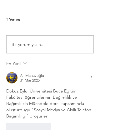
Dokuz Eylül Üniversitesi Buca
Dokuz Eylül Üniver
Eğitim Fakültesi
Eğitim Fakültesi
1 Yorum
öğrencilerinin Bağımlılık ve
öğrencilerinin Bağı
Bağımlılıkla Mücadele dersi
Bağımlılıkla Mücad
kapsamında oluşturduğu
kapsamında oluşt
Bir yorum yazın...
"İnternet...
"Kumar...
En Yeni
Ali Manavoğlu
31 Mar 2025
Dokuz Eylül Üniversitesi 
Buca
 Eğitim 
Fakültesi öğrencilerinin Bağımlılık ve 
Bağımlılıkla Mücadele dersi kapsamında 
oluşturduğu "Sosyal Medya ve Akıllı Telefon 
Bağımlılığı" broşürleri
Beğen
Yanıtla